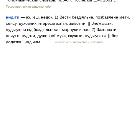
Топонимический словарь. М: АСТ. Поспелов Е.М. 2001 …
Географическая энциклопедия
нидіти
— ію, ієш, недок. 1) Вести бездіяльне, позбавлене мети,
сенсу, духовних інтересів життя; животіти. || Знемагати,
нудьгуючи від бездіяльності, марнуючи час. 2) Зазнавати
почуття нудоти, душевної муки; скучати, нудьгувати. || без
додатка і над чим.… …
Український тлумачний словник