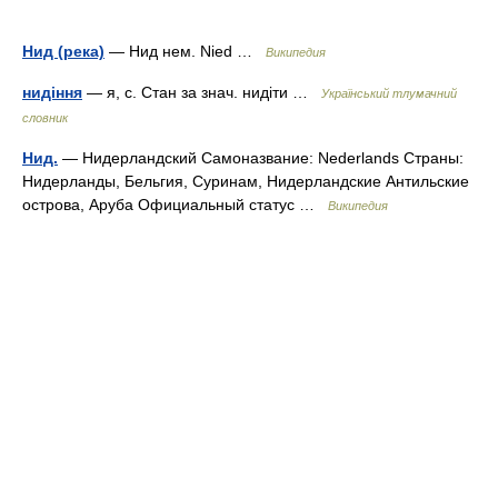
Нид (река)
— Нид нем. Nied …
Википедия
нидіння
— я, с. Стан за знач. нидіти …
Український тлумачний
словник
Нид.
— Нидерландский Самоназвание: Nederlands Страны:
Нидерланды, Бельгия, Суринам, Нидерландские Антильские
острова, Аруба Официальный статус …
Википедия