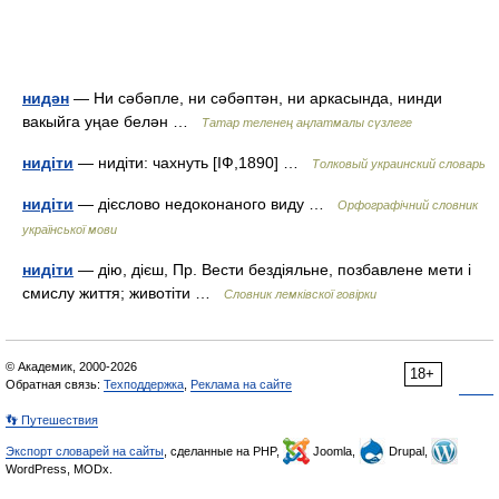
нидән
— Ни сәбәпле, ни сәбәптән, ни аркасында, нинди
вакыйга уңае белән …
Татар теленең аңлатмалы сүзлеге
нидіти
— нидіти: чахнуть [ІФ,1890] …
Толковый украинский словарь
нидіти
— дієслово недоконаного виду …
Орфографічний словник
української мови
нидіти
— дію, дієш, Пр. Вести бездіяльне, позбавлене мети і
смислу життя; животіти …
Словник лемківскої говірки
© Академик, 2000-2026
18+
Обратная связь:
Техподдержка
,
Реклама на сайте
👣 Путешествия
Экспорт словарей на сайты
, сделанные на PHP,
Joomla,
Drupal,
WordPress, MODx.